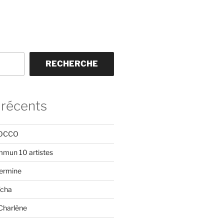
RECHERCHE
 récents
ROCCO
mmun 10 artistes
Hermine
ïcha
Charlène