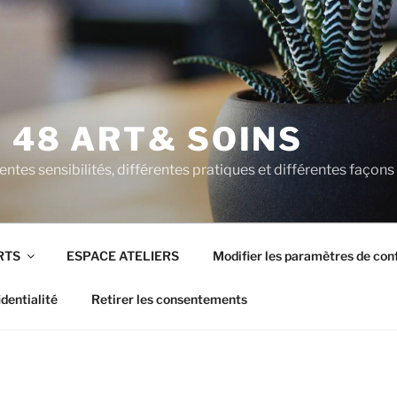
 48 ART& SOINS
entes sensibilités, différentes pratiques et différentes façons
RTS
ESPACE ATELIERS
Modifier les paramètres de conf
dentialité
Retirer les consentements