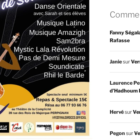
Comment
Fanny Ségal
Rafasse
Janie
sur
Ver
Laurence Pe
d’Hadhoum 
Hervé
sur
Ve
Pegon
sur
Ve