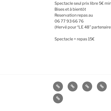
Spectacle seul prix libre 5€ 
Bises et à bientôt
Reservation repas au
06 77 93 66 76
(Hervé pour “LE 48” partenaire 
Spectacle + repas 15€
ESPACE
ESPACE
ESPACE
Modif
SOINS
ARTS
ATELIERS
les
Retirer
param
les
de
consentements
confid