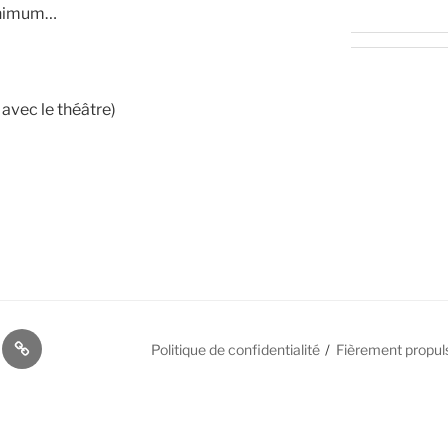
minimum…
avec le théâtre)
ier
Historique
Politique de confidentialité
Fièrement propul
des
ètres
paramètres
de
entialité
confidentialité