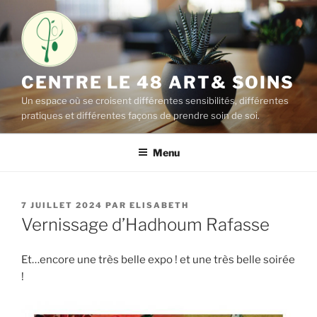
Aller
au
contenu
principal
CENTRE LE 48 ART& SOINS
Un espace où se croisent différentes sensibilités, différentes
pratiques et différentes façons de prendre soin de soi.
Menu
PUBLIÉ
7 JUILLET 2024
PAR
ELISABETH
LE
Vernissage d’Hadhoum Rafasse
Et…encore une très belle expo ! et une très belle soirée
!