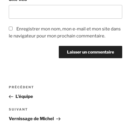
Enregistrer mon nom, mon e-mail et mon site dans
le navigateur pour mon prochain commentaire.
Navigation
Article
PRÉCÉDENT
de
précédent
L’équipe
l’article
Article
SUIVANT
suivant
Vernissage de Michel