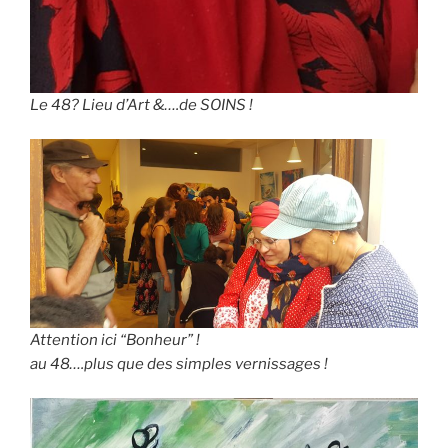
Le 48? Lieu d’Art &….de SOINS !
Attention ici “Bonheur” !
au 48….plus que des simples vernissages !