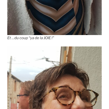
Et …du coup “ya de la JOIE !”