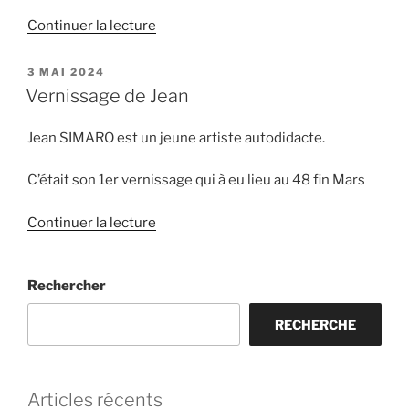
de
Continuer la lecture
« Vernissage
de
PUBLIÉ
3 MAI 2024
LE
L’Artiste
Vernissage de Jean
Bray
k6x »
Jean SIMARO est un jeune artiste autodidacte.
C’était son 1er vernissage qui à eu lieu au 48 fin Mars
de
Continuer la lecture
« Vernissage
de
Rechercher
Jean »
RECHERCHE
Articles récents