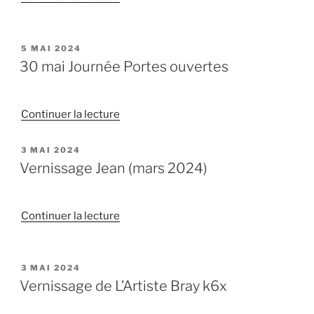
« Shakrina,
Massages »
PUBLIÉ
5 MAI 2024
LE
30 mai Journée Portes ouvertes
de
Continuer la lecture
« 30
mai
PUBLIÉ
3 MAI 2024
LE
Journée
Vernissage Jean (mars 2024)
Portes
ouvertes »
de
Continuer la lecture
« Vernissage
Jean
(mars
PUBLIÉ
3 MAI 2024
LE
2024) »
Vernissage de L’Artiste Bray k6x