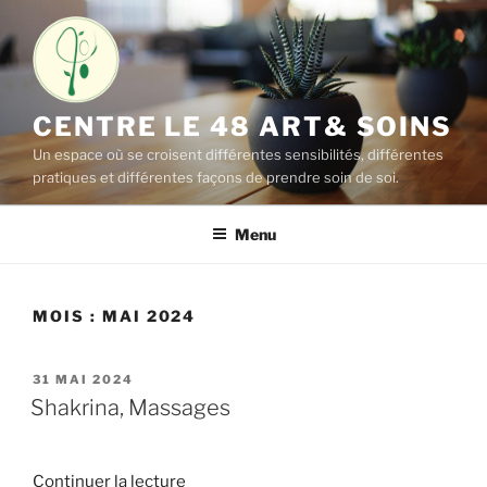
Aller
au
contenu
principal
CENTRE LE 48 ART& SOINS
Un espace où se croisent différentes sensibilités, différentes
pratiques et différentes façons de prendre soin de soi.
Menu
MOIS :
MAI 2024
PUBLIÉ
31 MAI 2024
LE
Shakrina, Massages
de
Continuer la lecture