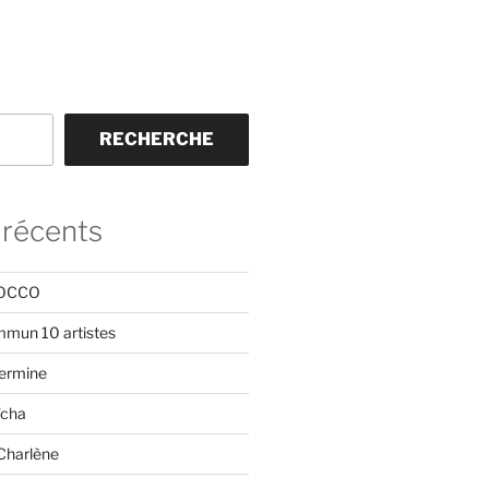
RECHERCHE
 récents
ROCCO
mmun 10 artistes
Hermine
ïcha
Charlène