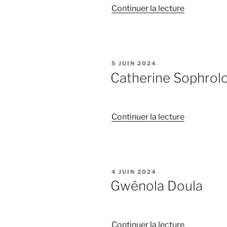
de
Continuer la lecture
« Betty
Magnétism
&
Soins
PUBLIÉ
5 JUIN 2024
Énergétiqu
LE
Catherine Sophrol
de
Continuer la lecture
« Catherine
Sophrologi
PUBLIÉ
4 JUIN 2024
LE
Gwénola Doula
de
Continuer la lecture