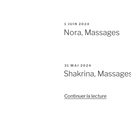
Massages 
PUBLIÉ
1 JUIN 2024
LE
Nora, Massages
PUBLIÉ
31 MAI 2024
LE
Shakrina, Massage
de
Continuer la lecture
« Shakrina,
Massages 