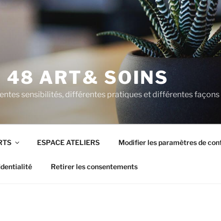
 48 ART& SOINS
entes sensibilités, différentes pratiques et différentes façons
RTS
ESPACE ATELIERS
Modifier les paramètres de conf
dentialité
Retirer les consentements