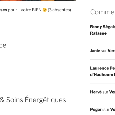
uses
pour… votre BIEN
(3 absentes)
Comment
Fanny Ségal
Rafasse
ce
Janie
sur
Ver
Laurence Pe
d’Hadhoum 
Hervé
sur
Ve
& Soins Énergétiques
Pegon
sur
Ve