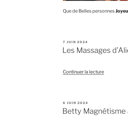
Que de Belles personnes
Joye
PUBLIÉ
7 JUIN 2024
LE
Les Massages d’Ali
de
Continuer la lecture
« Les
Massages
d’Alice »
PUBLIÉ
6 JUIN 2024
LE
Betty Magnétisme 