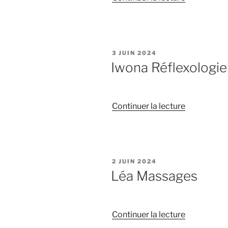
« Gwénola
Doula »
PUBLIÉ
3 JUIN 2024
LE
Iwona Réflexologi
de
Continuer la lecture
« Iwona
Réflexolog
Combiné »
PUBLIÉ
2 JUIN 2024
LE
Léa Massages
de
Continuer la lecture
« Léa