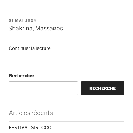
« Léa
Massages »
PUBLIÉ
31 MAI 2024
LE
Shakrina, Massages
de
Continuer la lecture
« Shakrina,
Massages »
Rechercher
RECHERCHE
Articles récents
FESTIVAL SIROCCO