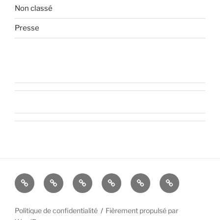
Non classé
Presse
ESPACE
ESPACE
ESPACE
Modifier
Historique
Retirer
SOINS
ARTS
ATELIERS
les
des
les
paramètres
paramètres
consentement
Politique de confidentialité
Fièrement propulsé par
de
de