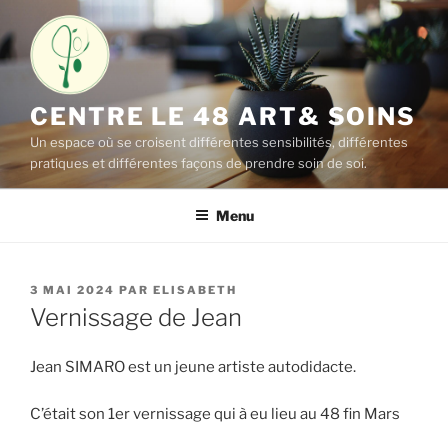
Aller
au
contenu
principal
CENTRE LE 48 ART& SOINS
Un espace où se croisent différentes sensibilités, différentes
pratiques et différentes façons de prendre soin de soi.
Menu
PUBLIÉ
3 MAI 2024
PAR
ELISABETH
LE
Vernissage de Jean
Jean SIMARO est un jeune artiste autodidacte.
C’était son 1er vernissage qui à eu lieu au 48 fin Mars