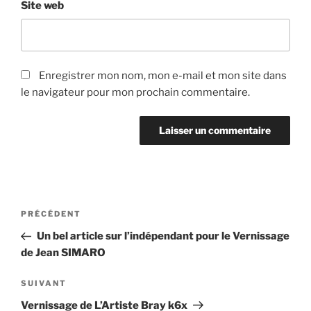
Site web
Enregistrer mon nom, mon e-mail et mon site dans
le navigateur pour mon prochain commentaire.
Navigation
Article
PRÉCÉDENT
de
précédent
Un bel article sur l’indépendant pour le Vernissage
l’article
de Jean SIMARO
Article
SUIVANT
suivant
Vernissage de L’Artiste Bray k6x