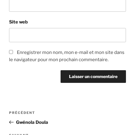
Site web
Enregistrer mon nom, mon e-mail et mon site dans
le navigateur pour mon prochain commentaire.
Navigation
Article
PRÉCÉDENT
de
précédent
Gwénola Doula
l’article