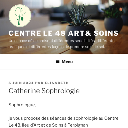
Aller
au
contenu
principal
CENTRE LE 48 ART& SOINS
Un espace où se croisent différentes sensibilités, différentes
pratiques et différentes façons de prendre soin de soi.
Menu
PUBLIÉ
5 JUIN 2024
PAR
ELISABETH
LE
Catherine Sophrologie
Sophrologue,
je vous propose des séances de sophrologie au Centre
Le 48, lieu d’Art et de Soins à Perpignan