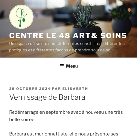
Aller
au
contenu
principal
CENTRE LE 48 ART& SOINS
Un espace où se croisent différentes sensibilités, différentes
pratiques et différentes façons de prendre soin de soi.
Menu
PUBLIÉ
28 OCTOBRE 2024
PAR
ELISABETH
LE
Vernissage de Barbara
Redémarrage en septembre avec à nouveau une très
belle soirée
Barbara est marionnettiste, elle nous présente ses