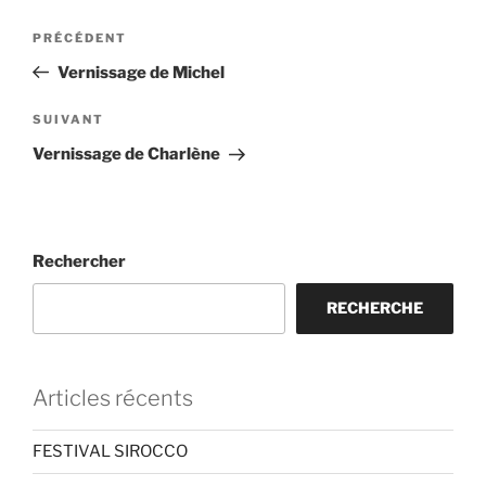
Navigation
Article
PRÉCÉDENT
de
précédent
Vernissage de Michel
l’article
Article
SUIVANT
suivant
Vernissage de Charlène
Rechercher
RECHERCHE
Articles récents
FESTIVAL SIROCCO